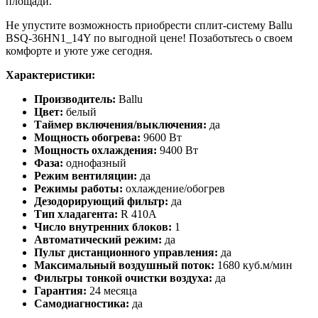
площади.
Не упустите возможность приобрести сплит-систему Ballu
BSQ-36HN1_14Y по выгодной цене! Позаботьтесь о своем
комфорте и уюте уже сегодня.
Характеристики:
Производитель:
Ballu
Цвет:
белый
Таймер включения/выключения:
да
Мощность обогрева:
9600 Вт
Мощность охлаждения:
9400 Вт
Фаза:
однофазный
Режим вентиляции:
да
Режимы работы:
охлаждение/обогрев
Дезодорирующий фильтр:
да
Тип хладагента:
R 410A
Число внутренних блоков:
1
Автоматический режим:
да
Пульт дистанционного управления:
да
Максимальный воздушный поток:
1680 куб.м/мин
Фильтры тонкой очистки воздуха:
да
Гарантия:
24 месяца
Самодиагностика:
да