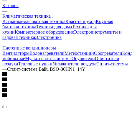
—
Каталог
—
Климатическая техника
Встраиваемая бытовая техника
Красота и уход
Крупная
бытовая техника
Техника для дома
Техника для
кухни
Компьютерное оборудование
Электроинструменты и
садовая техника
Электроника
—
Настенные кондиционеры
Вентиляторы
Водонагреватели
Метеостанции
Обогреватели
Кон
мобильные
Мульти сплит-системы
Осушители
Очистители
воздуха
Тепловые пушки
Увлажнители воздуха
Сплит-системы
—
Сплит-система Ballu BSQ-36HN1_14Y