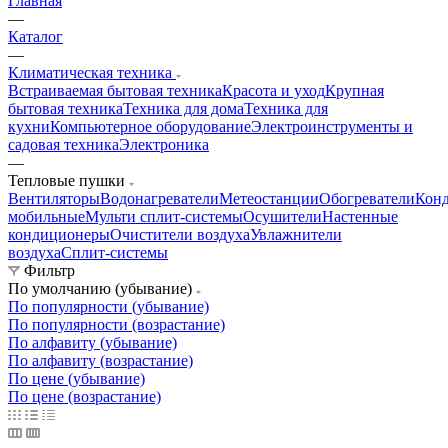
Главная
—
Каталог
—
Климатическая техника
Встраиваемая бытовая техника
Красота и уход
Крупная
бытовая техника
Техника для дома
Техника для
кухни
Компьютерное оборудование
Электроинструменты и
садовая техника
Электроника
—
Тепловые пушки
Вентиляторы
Водонагреватели
Метеостанции
Обогреватели
Кон
мобильные
Мульти сплит-системы
Осушители
Настенные
кондиционеры
Очистители воздуха
Увлажнители
воздуха
Сплит-системы
Фильтр
По умолчанию (убывание)
По популярности (убывание)
По популярности (возрастание)
По алфавиту (убывание)
По алфавиту (возрастание)
По цене (убывание)
По цене (возрастание)