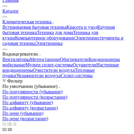
Главная
—
Каталог
—
Климатическая техника
Встраиваемая бытовая техника
Красота и уход
Крупная
бытовая техника
Техника для дома
Техника для
кухни
Компьютерное оборудование
Электроинструменты и
садовая техника
Электроника
—
Водонагреватели
Вентиляторы
Метеостанции
Обогреватели
Кондиционеры
мобильные
Мульти сплит-системы
Осушители
Настенные
кондиционеры
Очистители воздуха
Тепловые
пушки
Увлажнители воздуха
Сплит-системы
Фильтр
По умолчанию (убывание)
По популярности (убывание)
По популярности (возрастание)
По алфавиту (убывание)
По алфавиту (возрастание)
По цене (убывание)
По цене (возрастание)