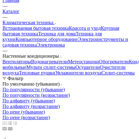
Главная
—
Каталог
—
Климатическая техника
Встраиваемая бытовая техника
Красота и уход
Крупная
бытовая техника
Техника для дома
Техника для
кухни
Компьютерное оборудование
Электроинструменты и
садовая техника
Электроника
—
Настенные кондиционеры
Вентиляторы
Водонагреватели
Метеостанции
Обогреватели
Кон
мобильные
Мульти сплит-системы
Осушители
Очистители
воздуха
Тепловые пушки
Увлажнители воздуха
Сплит-системы
Фильтр
По умолчанию (убывание)
По популярности (убывание)
По популярности (возрастание)
По алфавиту (убывание)
По алфавиту (возрастание)
По цене (убывание)
По цене (возрастание)