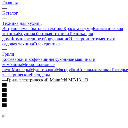
Главная
—
Каталог
—
Техника для кухни
Встраиваемая бытовая техника
Красота и уход
Климатическая
техника
Крупная бытовая техника
Техника для
дома
Компьютерное оборудование
Электроинструменты и
садовая техника
Электроника
—
Грили
Кофеварки и кофемашины
Кухонные машины и
комбайны
Микроволновые
печи
Миксеры
Мультиварки
Мясорубки
Соковыжималки
Тостеры
электрические
Блендеры
—
Гриль электрический Maunfeld MF-1311B