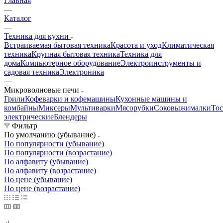
Главная
—
Каталог
—
Техника для кухни
Встраиваемая бытовая техника
Красота и уход
Климатическая
техника
Крупная бытовая техника
Техника для
дома
Компьютерное оборудование
Электроинструменты и
садовая техника
Электроника
—
Микроволновые печи
Грили
Кофеварки и кофемашины
Кухонные машины и
комбайны
Миксеры
Мультиварки
Мясорубки
Соковыжималки
То
электрические
Блендеры
Фильтр
По умолчанию (убывание)
По популярности (убывание)
По популярности (возрастание)
По алфавиту (убывание)
По алфавиту (возрастание)
По цене (убывание)
По цене (возрастание)