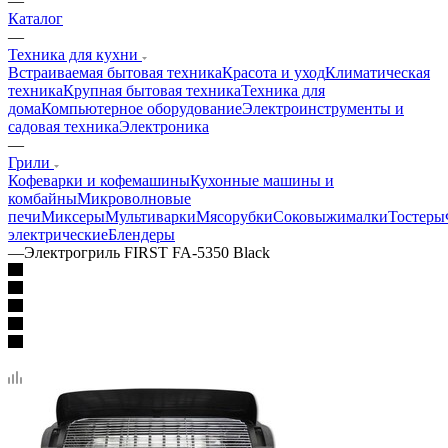
—
Каталог
—
Техника для кухни
Встраиваемая бытовая техника
Красота и уход
Климатическая
техника
Крупная бытовая техника
Техника для
дома
Компьютерное оборудование
Электроинструменты и
садовая техника
Электроника
—
Грили
Кофеварки и кофемашины
Кухонные машины и
комбайны
Микроволновые
печи
Миксеры
Мультиварки
Мясорубки
Соковыжималки
Тостеры
электрические
Блендеры
—
Электрогриль FIRST FA-5350 Black