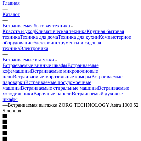
Главная
—
Каталог
—
Встраиваемая бытовая техника
Красота и уход
Климатическая техника
Крупная бытовая
техника
Техника для дома
Техника для кухни
Компьютерное
оборудование
Электроинструменты и садовая
техника
Электроника
—
Встраиваемые вытяжки
Встраеваемые винные шкафы
Встраиваемые
кофемашины
Встраиваемые микроволновые
печи
Встраиваемые морозильные камеры
Встраиваемые
пароварки
Встраиваемые посудомоечные
машины
Встраиваемые стиральные машины
Встраиваемые
холодильники
Варочные панели
Встраиваемый духовые
шкафы
—
Встраиваемая вытяжка ZORG TECHNOLOGY Astra 1000 52
S черная