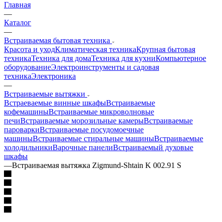
Главная
—
Каталог
—
Встраиваемая бытовая техника
Красота и уход
Климатическая техника
Крупная бытовая
техника
Техника для дома
Техника для кухни
Компьютерное
оборудование
Электроинструменты и садовая
техника
Электроника
—
Встраиваемые вытяжки
Встраеваемые винные шкафы
Встраиваемые
кофемашины
Встраиваемые микроволновые
печи
Встраиваемые морозильные камеры
Встраиваемые
пароварки
Встраиваемые посудомоечные
машины
Встраиваемые стиральные машины
Встраиваемые
холодильники
Варочные панели
Встраиваемый духовые
шкафы
—
Встраиваемая вытяжка Zigmund-Shtain K 002.91 S