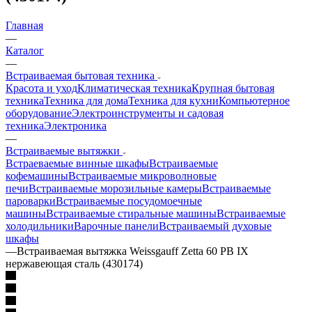
Главная
—
Каталог
—
Встраиваемая бытовая техника
Красота и уход
Климатическая техника
Крупная бытовая
техника
Техника для дома
Техника для кухни
Компьютерное
оборудование
Электроинструменты и садовая
техника
Электроника
—
Встраиваемые вытяжки
Встраеваемые винные шкафы
Встраиваемые
кофемашины
Встраиваемые микроволновые
печи
Встраиваемые морозильные камеры
Встраиваемые
пароварки
Встраиваемые посудомоечные
машины
Встраиваемые стиральные машины
Встраиваемые
холодильники
Варочные панели
Встраиваемый духовые
шкафы
—
Встраиваемая вытяжка Weissgauff Zetta 60 PB IX
нержавеющая сталь (430174)