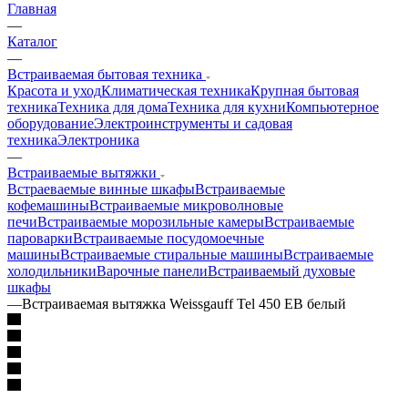
Главная
—
Каталог
—
Встраиваемая бытовая техника
Красота и уход
Климатическая техника
Крупная бытовая
техника
Техника для дома
Техника для кухни
Компьютерное
оборудование
Электроинструменты и садовая
техника
Электроника
—
Встраиваемые вытяжки
Встраеваемые винные шкафы
Встраиваемые
кофемашины
Встраиваемые микроволновые
печи
Встраиваемые морозильные камеры
Встраиваемые
пароварки
Встраиваемые посудомоечные
машины
Встраиваемые стиральные машины
Встраиваемые
холодильники
Варочные панели
Встраиваемый духовые
шкафы
—
Встраиваемая вытяжка Weissgauff Tel 450 EB белый