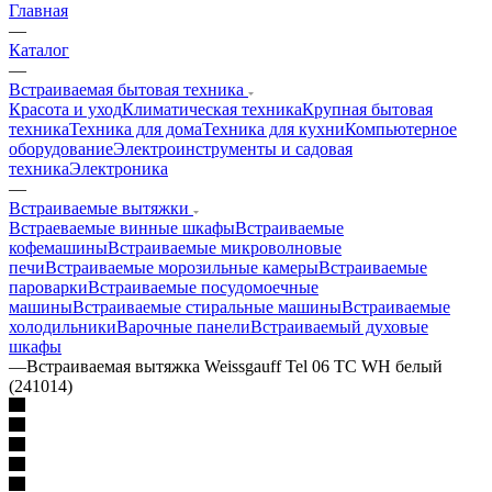
Главная
—
Каталог
—
Встраиваемая бытовая техника
Красота и уход
Климатическая техника
Крупная бытовая
техника
Техника для дома
Техника для кухни
Компьютерное
оборудование
Электроинструменты и садовая
техника
Электроника
—
Встраиваемые вытяжки
Встраеваемые винные шкафы
Встраиваемые
кофемашины
Встраиваемые микроволновые
печи
Встраиваемые морозильные камеры
Встраиваемые
пароварки
Встраиваемые посудомоечные
машины
Встраиваемые стиральные машины
Встраиваемые
холодильники
Варочные панели
Встраиваемый духовые
шкафы
—
Встраиваемая вытяжка Weissgauff Tel 06 TC WH белый
(241014)