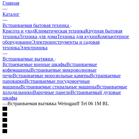
Главная
—
Каталог
—
Встраиваемая бытовая техника
Красота и уход
Климатическая техника
Крупная бытовая
техника
Техника для дома
Техника для кухни
Компьютерное
оборудование
Электроинструменты и садовая
техника
Электроника
—
Встраиваемые вытяжки
Встраеваемые винные шкафы
Встраиваемые
кофемашины
Встраиваемые микроволновые
печи
Встраиваемые морозильные камеры
Встраиваемые
пароварки
Встраиваемые посудомоечные
машины
Встраиваемые стиральные машины
Встраиваемые
холодильники
Варочные панели
Встраиваемый духовые
шкафы
—
Встраиваемая вытяжка Weissgauff Tel 06 1M BL