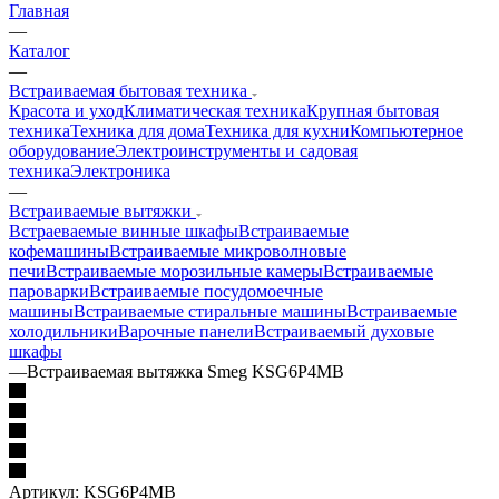
Главная
—
Каталог
—
Встраиваемая бытовая техника
Красота и уход
Климатическая техника
Крупная бытовая
техника
Техника для дома
Техника для кухни
Компьютерное
оборудование
Электроинструменты и садовая
техника
Электроника
—
Встраиваемые вытяжки
Встраеваемые винные шкафы
Встраиваемые
кофемашины
Встраиваемые микроволновые
печи
Встраиваемые морозильные камеры
Встраиваемые
пароварки
Встраиваемые посудомоечные
машины
Встраиваемые стиральные машины
Встраиваемые
холодильники
Варочные панели
Встраиваемый духовые
шкафы
—
Встраиваемая вытяжка Smeg KSG6P4MB
Артикул:
KSG6P4MB