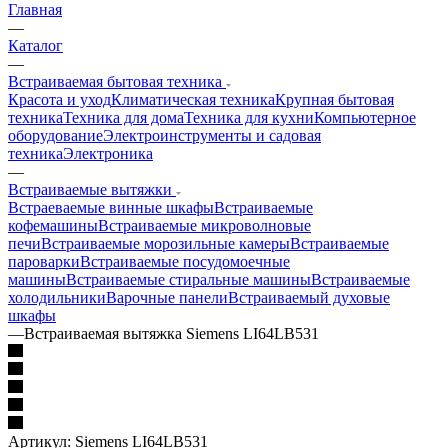
Главная
—
Каталог
—
Встраиваемая бытовая техника
Красота и уход
Климатическая техника
Крупная бытовая
техника
Техника для дома
Техника для кухни
Компьютерное
оборудование
Электроинструменты и садовая
техника
Электроника
—
Встраиваемые вытяжки
Встраеваемые винные шкафы
Встраиваемые
кофемашины
Встраиваемые микроволновые
печи
Встраиваемые морозильные камеры
Встраиваемые
пароварки
Встраиваемые посудомоечные
машины
Встраиваемые стиральные машины
Встраиваемые
холодильники
Варочные панели
Встраиваемый духовые
шкафы
—
Встраиваемая вытяжка Siemens LI64LB531
Артикул:
Siemens LI64LB531