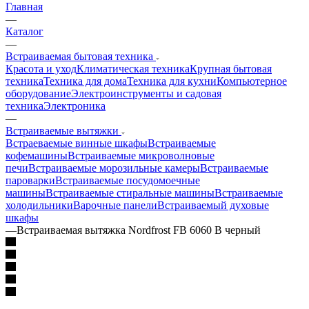
Главная
—
Каталог
—
Встраиваемая бытовая техника
Красота и уход
Климатическая техника
Крупная бытовая
техника
Техника для дома
Техника для кухни
Компьютерное
оборудование
Электроинструменты и садовая
техника
Электроника
—
Встраиваемые вытяжки
Встраеваемые винные шкафы
Встраиваемые
кофемашины
Встраиваемые микроволновые
печи
Встраиваемые морозильные камеры
Встраиваемые
пароварки
Встраиваемые посудомоечные
машины
Встраиваемые стиральные машины
Встраиваемые
холодильники
Варочные панели
Встраиваемый духовые
шкафы
—
Встраиваемая вытяжка Nordfrost FB 6060 B черный