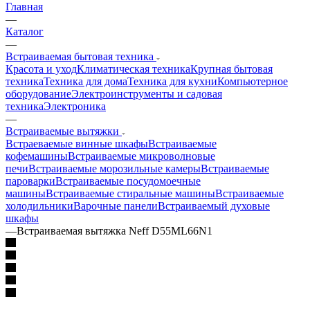
Главная
—
Каталог
—
Встраиваемая бытовая техника
Красота и уход
Климатическая техника
Крупная бытовая
техника
Техника для дома
Техника для кухни
Компьютерное
оборудование
Электроинструменты и садовая
техника
Электроника
—
Встраиваемые вытяжки
Встраеваемые винные шкафы
Встраиваемые
кофемашины
Встраиваемые микроволновые
печи
Встраиваемые морозильные камеры
Встраиваемые
пароварки
Встраиваемые посудомоечные
машины
Встраиваемые стиральные машины
Встраиваемые
холодильники
Варочные панели
Встраиваемый духовые
шкафы
—
Встраиваемая вытяжка Neff D55ML66N1