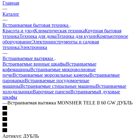
Главная
—
Каталог
—
Встраиваемая бытовая техника
Красота и уход
Климатическая техника
Крупная бытовая
техника
Техника для дома
Техника для кухни
Компьютерное
оборудование
Электроинструменты и садовая
техника
Электроника
—
Встраиваемые вытяжки
Встраеваемые винные шкафы
Встраиваемые
кофемашины
Встраиваемые микроволновые
печи
Встраиваемые морозильные камеры
Встраиваемые
пароварки
Встраиваемые посудомоечные
машины
Встраиваемые стиральные машины
Встраиваемые
холодильники
Варочные панели
Встраиваемый духовые
шкафы
—
Встраиваемая вытяжка MONSHER TELE II 60 GW ДУБЛЬ
Артикул:
ДУБЛЬ