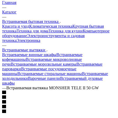
Главная
—
Каталог
—
Встраиваемая бытовая техника
Красота и уход
Климатическая техника
Крупная бытовая
техника
Техника для дома
Техника для кухни
Компьютерное
оборудование
Электроинструменты и садовая
техника
Электроника
—
Встраиваемые вытяжки
Встраеваемые винные шкафы
Встраиваемые
кофемашины
Встраиваемые микроволновые
печи
Встраиваемые морозильные камеры
Встраиваемые
пароварки
Встраиваемые посудомоечные
машины
Встраиваемые стиральные машины
Встраиваемые
холодильники
Варочные панели
Встраиваемый духовые
шкафы
—
Встраиваемая вытяжка MONSHER TELE II 50 GW