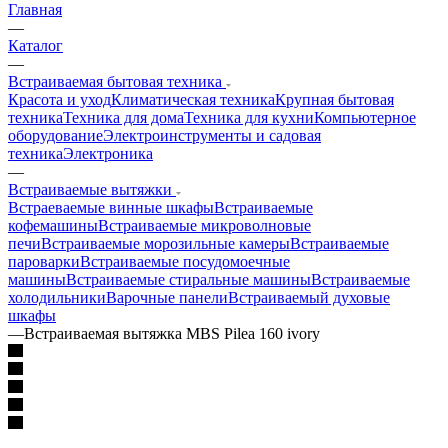
Главная
—
Каталог
—
Встраиваемая бытовая техника
Красота и уход
Климатическая техника
Крупная бытовая
техника
Техника для дома
Техника для кухни
Компьютерное
оборудование
Электроинструменты и садовая
техника
Электроника
—
Встраиваемые вытяжки
Встраеваемые винные шкафы
Встраиваемые
кофемашины
Встраиваемые микроволновые
печи
Встраиваемые морозильные камеры
Встраиваемые
пароварки
Встраиваемые посудомоечные
машины
Встраиваемые стиральные машины
Встраиваемые
холодильники
Варочные панели
Встраиваемый духовые
шкафы
—
Встраиваемая вытяжка MBS Pilea 160 ivory