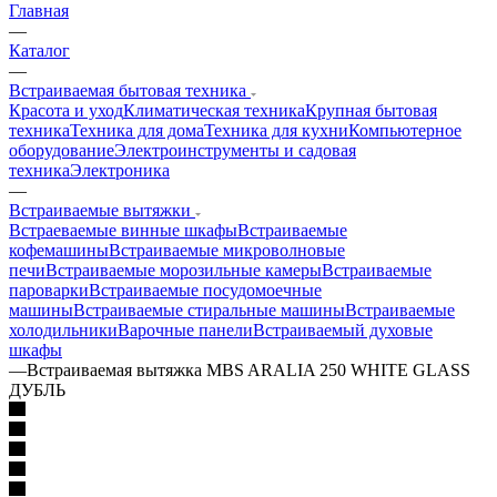
Главная
—
Каталог
—
Встраиваемая бытовая техника
Красота и уход
Климатическая техника
Крупная бытовая
техника
Техника для дома
Техника для кухни
Компьютерное
оборудование
Электроинструменты и садовая
техника
Электроника
—
Встраиваемые вытяжки
Встраеваемые винные шкафы
Встраиваемые
кофемашины
Встраиваемые микроволновые
печи
Встраиваемые морозильные камеры
Встраиваемые
пароварки
Встраиваемые посудомоечные
машины
Встраиваемые стиральные машины
Встраиваемые
холодильники
Варочные панели
Встраиваемый духовые
шкафы
—
Встраиваемая вытяжка MBS ARALIA 250 WHITE GLASS
ДУБЛЬ