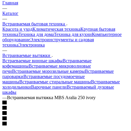
Главная
—
Каталог
—
Встраиваемая бытовая техника
Красота и уход
Климатическая техника
Крупная бытовая
техника
Техника для дома
Техника для кухни
Компьютерное
оборудование
Электроинструменты и садовая
техника
Электроника
—
Встраиваемые вытяжки
Встраеваемые винные шкафы
Встраиваемые
кофемашины
Встраиваемые микроволновые
печи
Встраиваемые морозильные камеры
Встраиваемые
пароварки
Встраиваемые посудомоечные
машины
Встраиваемые стиральные машины
Встраиваемые
холодильники
Варочные панели
Встраиваемый духовые
шкафы
—
Встраиваемая вытяжка MBS Aralia 250 ivory