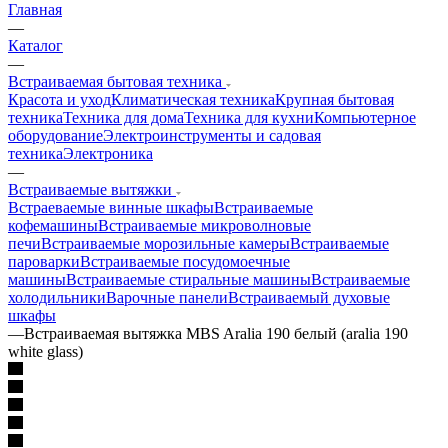
Главная
—
Каталог
—
Встраиваемая бытовая техника
Красота и уход
Климатическая техника
Крупная бытовая
техника
Техника для дома
Техника для кухни
Компьютерное
оборудование
Электроинструменты и садовая
техника
Электроника
—
Встраиваемые вытяжки
Встраеваемые винные шкафы
Встраиваемые
кофемашины
Встраиваемые микроволновые
печи
Встраиваемые морозильные камеры
Встраиваемые
пароварки
Встраиваемые посудомоечные
машины
Встраиваемые стиральные машины
Встраиваемые
холодильники
Варочные панели
Встраиваемый духовые
шкафы
—
Встраиваемая вытяжка MBS Aralia 190 белый (aralia 190
white glass)