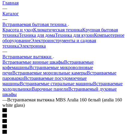
Главная
—
Каталог
—
Встраиваемая бытовая техника
Красота и уход
Климатическая техника
Крупная бытовая
техника
Техника для дома
Техника для кухни
Компьютерное
оборудование
Электроинструменты и садовая
техника
Электроника
—
Встраиваемые вытяжки
Встраеваемые винные шкафы
Встраиваемые
кофемашины
Встраиваемые микроволновые
печи
Встраиваемые морозильные камеры
Встраиваемые
пароварки
Встраиваемые посудомоечные
машины
Встраиваемые стиральные машины
Встраиваемые
холодильники
Варочные панели
Встраиваемый духовые
шкафы
—
Встраиваемая вытяжка MBS Aralia 160 белый (aralia 160
white glass)