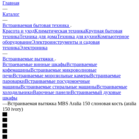
Главная
—
Каталог
—
Встраиваемая бытовая техника
Красота и уход
Климатическая техника
Крупная бытовая
техника
Техника для дома
Техника для кухни
Компьютерное
оборудование
Электроинструменты и садовая
техника
Электроника
—
Встраиваемые вытяжки
Встраеваемые винные шкафы
Встраиваемые
кофемашины
Встраиваемые микроволновые
печи
Встраиваемые морозильные камеры
Встраиваемые
пароварки
Встраиваемые посудомоечные
машины
Встраиваемые стиральные машины
Встраиваемые
холодильники
Варочные панели
Встраиваемый духовые
шкафы
—
Встраиваемая вытяжка MBS Aralia 150 слоновая кость (aralia
150 ivory)