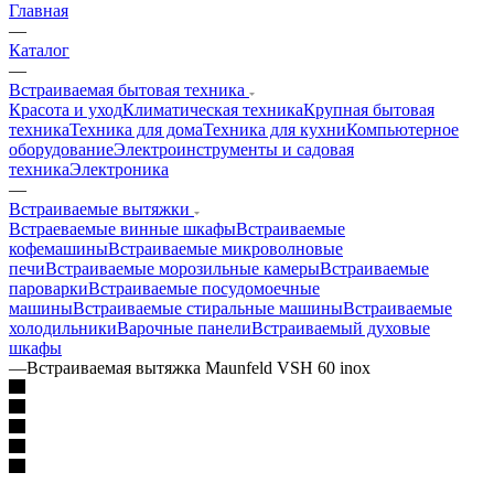
Главная
—
Каталог
—
Встраиваемая бытовая техника
Красота и уход
Климатическая техника
Крупная бытовая
техника
Техника для дома
Техника для кухни
Компьютерное
оборудование
Электроинструменты и садовая
техника
Электроника
—
Встраиваемые вытяжки
Встраеваемые винные шкафы
Встраиваемые
кофемашины
Встраиваемые микроволновые
печи
Встраиваемые морозильные камеры
Встраиваемые
пароварки
Встраиваемые посудомоечные
машины
Встраиваемые стиральные машины
Встраиваемые
холодильники
Варочные панели
Встраиваемый духовые
шкафы
—
Встраиваемая вытяжка Maunfeld VSH 60 inox