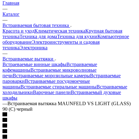
Главная
—
Каталог
—
Встраиваемая бытовая техника
Красота и уход
Климатическая техника
Крупная бытовая
техника
Техника для дома
Техника для кухни
Компьютерное
оборудование
Электроинструменты и садовая
техника
Электроника
—
Встраиваемые вытяжки
Встраеваемые винные шкафы
Встраиваемые
кофемашины
Встраиваемые микроволновые
печи
Встраиваемые морозильные камеры
Встраиваемые
пароварки
Встраиваемые посудомоечные
машины
Встраиваемые стиральные машины
Встраиваемые
холодильники
Варочные панели
Встраиваемый духовые
шкафы
—
Встраиваемая вытяжка MAUNFELD VS LIGHT (GLASS)
90 (C) черный