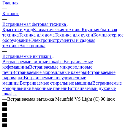
Главная
—
Каталог
—
Встраиваемая бытовая техника
Красота и уход
Климатическая техника
Крупная бытовая
техника
Техника для дома
Техника для кухни
Компьютерное
оборудование
Электроинструменты и садовая
техника
Электроника
—
Встраиваемые вытяжки
Встраеваемые винные шкафы
Встраиваемые
кофемашины
Встраиваемые микроволновые
печи
Встраиваемые морозильные камеры
Встраиваемые
пароварки
Встраиваемые посудомоечные
машины
Встраиваемые стиральные машины
Встраиваемые
холодильники
Варочные панели
Встраиваемый духовые
шкафы
—
Встраиваемая вытяжка Maunfeld VS Light (C) 90 inox