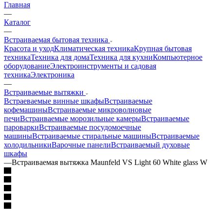
Главная
—
Каталог
—
Встраиваемая бытовая техника
Красота и уход
Климатическая техника
Крупная бытовая
техника
Техника для дома
Техника для кухни
Компьютерное
оборудование
Электроинструменты и садовая
техника
Электроника
—
Встраиваемые вытяжки
Встраеваемые винные шкафы
Встраиваемые
кофемашины
Встраиваемые микроволновые
печи
Встраиваемые морозильные камеры
Встраиваемые
пароварки
Встраиваемые посудомоечные
машины
Встраиваемые стиральные машины
Встраиваемые
холодильники
Варочные панели
Встраиваемый духовые
шкафы
—
Встраиваемая вытяжка Maunfeld VS Light 60 White glass W