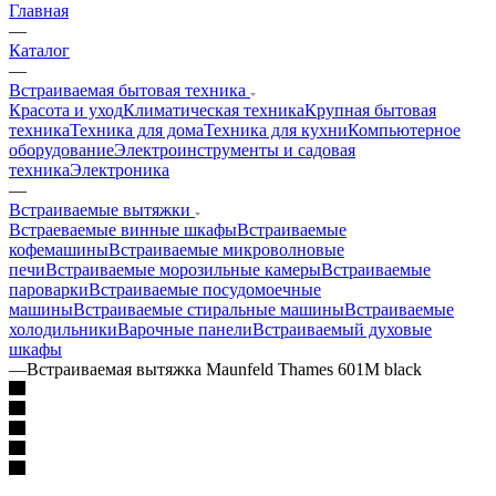
Главная
—
Каталог
—
Встраиваемая бытовая техника
Красота и уход
Климатическая техника
Крупная бытовая
техника
Техника для дома
Техника для кухни
Компьютерное
оборудование
Электроинструменты и садовая
техника
Электроника
—
Встраиваемые вытяжки
Встраеваемые винные шкафы
Встраиваемые
кофемашины
Встраиваемые микроволновые
печи
Встраиваемые морозильные камеры
Встраиваемые
пароварки
Встраиваемые посудомоечные
машины
Встраиваемые стиральные машины
Встраиваемые
холодильники
Варочные панели
Встраиваемый духовые
шкафы
—
Встраиваемая вытяжка Maunfeld Thames 601M black