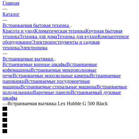
Главная
—
Каталог
—
Встраиваемая бытовая техника
Красота и уход
Климатическая техника
Крупная бытовая
техника
Техника для дома
Техника для кухни
Компьютерное
оборудование
Электроинструменты и садовая
техника
Электроника
—
Встраиваемые вытяжки
Встраеваемые винные шкафы
Встраиваемые
кофемашины
Встраиваемые микроволновые
печи
Встраиваемые морозильные камеры
Встраиваемые
пароварки
Встраиваемые посудомоечные
машины
Встраиваемые стиральные машины
Встраиваемые
холодильники
Варочные панели
Встраиваемый духовые
шкафы
—
Встраиваемая вытяжка Lex Hubble G 500 Black