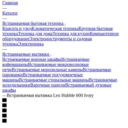
Главная
—
Каталог
—
Встраиваемая бытовая техника
Красота и уход
Климатическая техника
Крупная бытовая
техника
Техника для дома
Техника для кухни
Компьютерное
оборудование
Электроинструменты и садовая
техника
Электроника
—
Встраиваемые вытяжки
Встраеваемые винные шкафы
Встраиваемые
кофемашины
Встраиваемые микроволновые
печи
Встраиваемые морозильные камеры
Встраиваемые
пароварки
Встраиваемые посудомоечные
машины
Встраиваемые стиральные машины
Встраиваемые
холодильники
Варочные панели
Встраиваемый духовые
шкафы
—
Встраиваемая вытяжка Lex Hubble 600 Ivory