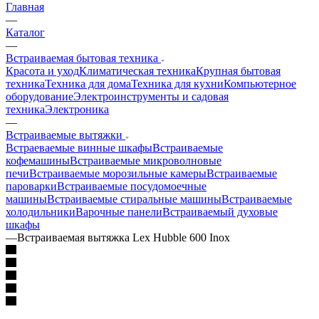
Главная
—
Каталог
—
Встраиваемая бытовая техника
Красота и уход
Климатическая техника
Крупная бытовая
техника
Техника для дома
Техника для кухни
Компьютерное
оборудование
Электроинструменты и садовая
техника
Электроника
—
Встраиваемые вытяжки
Встраеваемые винные шкафы
Встраиваемые
кофемашины
Встраиваемые микроволновые
печи
Встраиваемые морозильные камеры
Встраиваемые
пароварки
Встраиваемые посудомоечные
машины
Встраиваемые стиральные машины
Встраиваемые
холодильники
Варочные панели
Встраиваемый духовые
шкафы
—
Встраиваемая вытяжка Lex Hubble 600 Inox