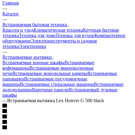
Главная
—
Каталог
—
Встраиваемая бытовая техника
Красота и уход
Климатическая техника
Крупная бытовая
техника
Техника для дома
Техника для кухни
Компьютерное
оборудование
Электроинструменты и садовая
техника
Электроника
—
Встраиваемые вытяжки
Встраеваемые винные шкафы
Встраиваемые
кофемашины
Встраиваемые микроволновые
печи
Встраиваемые морозильные камеры
Встраиваемые
пароварки
Встраиваемые посудомоечные
машины
Встраиваемые стиральные машины
Встраиваемые
холодильники
Варочные панели
Встраиваемый духовые
шкафы
—
Встраиваемая вытяжка Lex Honver G 500 black