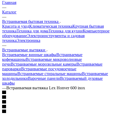
Главная
—
Каталог
—
Встраиваемая бытовая техника
Красота и уход
Климатическая техника
Крупная бытовая
техника
Техника для дома
Техника для кухни
Компьютерное
оборудование
Электроинструменты и садовая
техника
Электроника
—
Встраиваемые вытяжки
Встраеваемые винные шкафы
Встраиваемые
кофемашины
Встраиваемые микроволновые
печи
Встраиваемые морозильные камеры
Встраиваемые
пароварки
Встраиваемые посудомоечные
машины
Встраиваемые стиральные машины
Встраиваемые
холодильники
Варочные панели
Встраиваемый духовые
шкафы
—
Встраиваемая вытяжка Lex Honver 600 inox