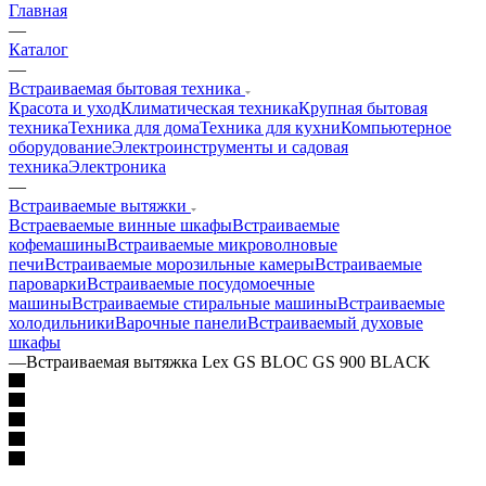
Главная
—
Каталог
—
Встраиваемая бытовая техника
Красота и уход
Климатическая техника
Крупная бытовая
техника
Техника для дома
Техника для кухни
Компьютерное
оборудование
Электроинструменты и садовая
техника
Электроника
—
Встраиваемые вытяжки
Встраеваемые винные шкафы
Встраиваемые
кофемашины
Встраиваемые микроволновые
печи
Встраиваемые морозильные камеры
Встраиваемые
пароварки
Встраиваемые посудомоечные
машины
Встраиваемые стиральные машины
Встраиваемые
холодильники
Варочные панели
Встраиваемый духовые
шкафы
—
Встраиваемая вытяжка Lex GS BLOC GS 900 BLACK