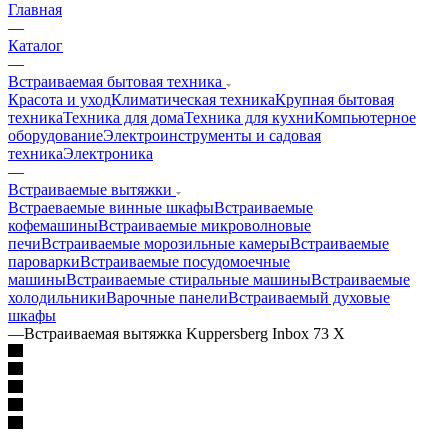
Главная
—
Каталог
—
Встраиваемая бытовая техника
Красота и уход
Климатическая техника
Крупная бытовая
техника
Техника для дома
Техника для кухни
Компьютерное
оборудование
Электроинструменты и садовая
техника
Электроника
—
Встраиваемые вытяжки
Встраеваемые винные шкафы
Встраиваемые
кофемашины
Встраиваемые микроволновые
печи
Встраиваемые морозильные камеры
Встраиваемые
пароварки
Встраиваемые посудомоечные
машины
Встраиваемые стиральные машины
Встраиваемые
холодильники
Варочные панели
Встраиваемый духовые
шкафы
—
Встраиваемая вытяжка Kuppersberg Inbox 73 X