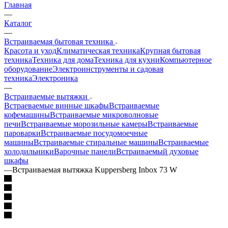
Главная
—
Каталог
—
Встраиваемая бытовая техника
Красота и уход
Климатическая техника
Крупная бытовая
техника
Техника для дома
Техника для кухни
Компьютерное
оборудование
Электроинструменты и садовая
техника
Электроника
—
Встраиваемые вытяжки
Встраеваемые винные шкафы
Встраиваемые
кофемашины
Встраиваемые микроволновые
печи
Встраиваемые морозильные камеры
Встраиваемые
пароварки
Встраиваемые посудомоечные
машины
Встраиваемые стиральные машины
Встраиваемые
холодильники
Варочные панели
Встраиваемый духовые
шкафы
—
Встраиваемая вытяжка Kuppersberg Inbox 73 W