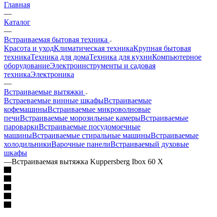
Главная
—
Каталог
—
Встраиваемая бытовая техника
Красота и уход
Климатическая техника
Крупная бытовая
техника
Техника для дома
Техника для кухни
Компьютерное
оборудование
Электроинструменты и садовая
техника
Электроника
—
Встраиваемые вытяжки
Встраеваемые винные шкафы
Встраиваемые
кофемашины
Встраиваемые микроволновые
печи
Встраиваемые морозильные камеры
Встраиваемые
пароварки
Встраиваемые посудомоечные
машины
Встраиваемые стиральные машины
Встраиваемые
холодильники
Варочные панели
Встраиваемый духовые
шкафы
—
Встраиваемая вытяжка Kuppersberg Ibox 60 X