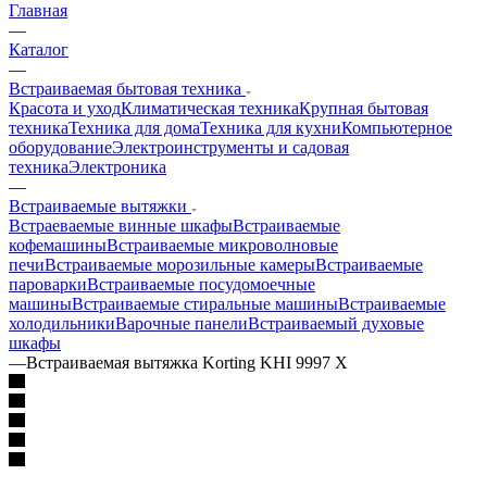
Главная
—
Каталог
—
Встраиваемая бытовая техника
Красота и уход
Климатическая техника
Крупная бытовая
техника
Техника для дома
Техника для кухни
Компьютерное
оборудование
Электроинструменты и садовая
техника
Электроника
—
Встраиваемые вытяжки
Встраеваемые винные шкафы
Встраиваемые
кофемашины
Встраиваемые микроволновые
печи
Встраиваемые морозильные камеры
Встраиваемые
пароварки
Встраиваемые посудомоечные
машины
Встраиваемые стиральные машины
Встраиваемые
холодильники
Варочные панели
Встраиваемый духовые
шкафы
—
Встраиваемая вытяжка Korting KHI 9997 X