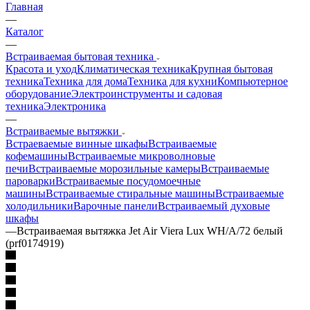
Главная
—
Каталог
—
Встраиваемая бытовая техника
Красота и уход
Климатическая техника
Крупная бытовая
техника
Техника для дома
Техника для кухни
Компьютерное
оборудование
Электроинструменты и садовая
техника
Электроника
—
Встраиваемые вытяжки
Встраеваемые винные шкафы
Встраиваемые
кофемашины
Встраиваемые микроволновые
печи
Встраиваемые морозильные камеры
Встраиваемые
пароварки
Встраиваемые посудомоечные
машины
Встраиваемые стиральные машины
Встраиваемые
холодильники
Варочные панели
Встраиваемый духовые
шкафы
—
Встраиваемая вытяжка Jet Air Viera Lux WH/A/72 белый
(prf0174919)