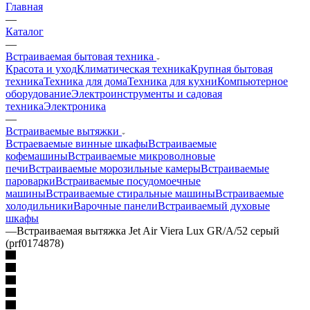
Главная
—
Каталог
—
Встраиваемая бытовая техника
Красота и уход
Климатическая техника
Крупная бытовая
техника
Техника для дома
Техника для кухни
Компьютерное
оборудование
Электроинструменты и садовая
техника
Электроника
—
Встраиваемые вытяжки
Встраеваемые винные шкафы
Встраиваемые
кофемашины
Встраиваемые микроволновые
печи
Встраиваемые морозильные камеры
Встраиваемые
пароварки
Встраиваемые посудомоечные
машины
Встраиваемые стиральные машины
Встраиваемые
холодильники
Варочные панели
Встраиваемый духовые
шкафы
—
Встраиваемая вытяжка Jet Air Viera Lux GR/A/52 серый
(prf0174878)