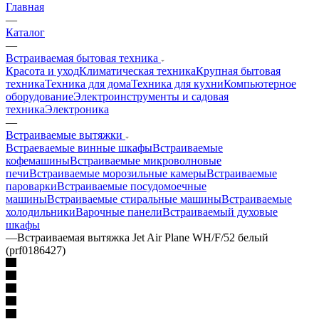
Главная
—
Каталог
—
Встраиваемая бытовая техника
Красота и уход
Климатическая техника
Крупная бытовая
техника
Техника для дома
Техника для кухни
Компьютерное
оборудование
Электроинструменты и садовая
техника
Электроника
—
Встраиваемые вытяжки
Встраеваемые винные шкафы
Встраиваемые
кофемашины
Встраиваемые микроволновые
печи
Встраиваемые морозильные камеры
Встраиваемые
пароварки
Встраиваемые посудомоечные
машины
Встраиваемые стиральные машины
Встраиваемые
холодильники
Варочные панели
Встраиваемый духовые
шкафы
—
Встраиваемая вытяжка Jet Air Plane WH/F/52 белый
(prf0186427)