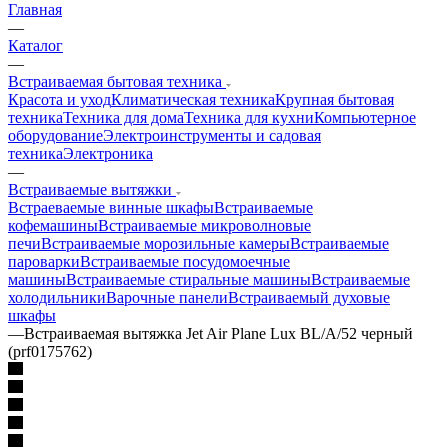
Главная
—
Каталог
—
Встраиваемая бытовая техника
Красота и уход
Климатическая техника
Крупная бытовая
техника
Техника для дома
Техника для кухни
Компьютерное
оборудование
Электроинструменты и садовая
техника
Электроника
—
Встраиваемые вытяжки
Встраеваемые винные шкафы
Встраиваемые
кофемашины
Встраиваемые микроволновые
печи
Встраиваемые морозильные камеры
Встраиваемые
пароварки
Встраиваемые посудомоечные
машины
Встраиваемые стиральные машины
Встраиваемые
холодильники
Варочные панели
Встраиваемый духовые
шкафы
—
Встраиваемая вытяжка Jet Air Plane Lux BL/A/52 черный
(prf0175762)