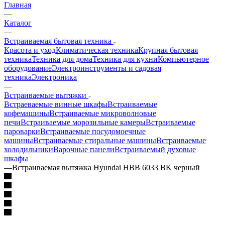
Главная
—
Каталог
—
Встраиваемая бытовая техника
Красота и уход
Климатическая техника
Крупная бытовая
техника
Техника для дома
Техника для кухни
Компьютерное
оборудование
Электроинструменты и садовая
техника
Электроника
—
Встраиваемые вытяжки
Встраеваемые винные шкафы
Встраиваемые
кофемашины
Встраиваемые микроволновые
печи
Встраиваемые морозильные камеры
Встраиваемые
пароварки
Встраиваемые посудомоечные
машины
Встраиваемые стиральные машины
Встраиваемые
холодильники
Варочные панели
Встраиваемый духовые
шкафы
—
Встраиваемая вытяжка Hyundai HBB 6033 BK черный