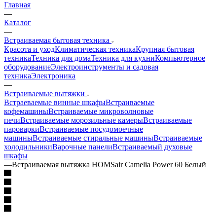
Главная
—
Каталог
—
Встраиваемая бытовая техника
Красота и уход
Климатическая техника
Крупная бытовая
техника
Техника для дома
Техника для кухни
Компьютерное
оборудование
Электроинструменты и садовая
техника
Электроника
—
Встраиваемые вытяжки
Встраеваемые винные шкафы
Встраиваемые
кофемашины
Встраиваемые микроволновые
печи
Встраиваемые морозильные камеры
Встраиваемые
пароварки
Встраиваемые посудомоечные
машины
Встраиваемые стиральные машины
Встраиваемые
холодильники
Варочные панели
Встраиваемый духовые
шкафы
—
Встраиваемая вытяжка HOMSair Camelia Power 60 Белый