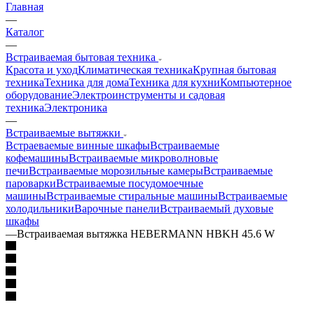
Главная
—
Каталог
—
Встраиваемая бытовая техника
Красота и уход
Климатическая техника
Крупная бытовая
техника
Техника для дома
Техника для кухни
Компьютерное
оборудование
Электроинструменты и садовая
техника
Электроника
—
Встраиваемые вытяжки
Встраеваемые винные шкафы
Встраиваемые
кофемашины
Встраиваемые микроволновые
печи
Встраиваемые морозильные камеры
Встраиваемые
пароварки
Встраиваемые посудомоечные
машины
Встраиваемые стиральные машины
Встраиваемые
холодильники
Варочные панели
Встраиваемый духовые
шкафы
—
Встраиваемая вытяжка HEBERMANN HBKH 45.6 W