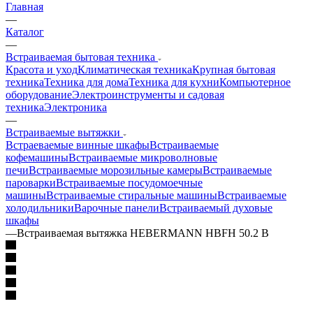
Главная
—
Каталог
—
Встраиваемая бытовая техника
Красота и уход
Климатическая техника
Крупная бытовая
техника
Техника для дома
Техника для кухни
Компьютерное
оборудование
Электроинструменты и садовая
техника
Электроника
—
Встраиваемые вытяжки
Встраеваемые винные шкафы
Встраиваемые
кофемашины
Встраиваемые микроволновые
печи
Встраиваемые морозильные камеры
Встраиваемые
пароварки
Встраиваемые посудомоечные
машины
Встраиваемые стиральные машины
Встраиваемые
холодильники
Варочные панели
Встраиваемый духовые
шкафы
—
Встраиваемая вытяжка HEBERMANN HBFH 50.2 B