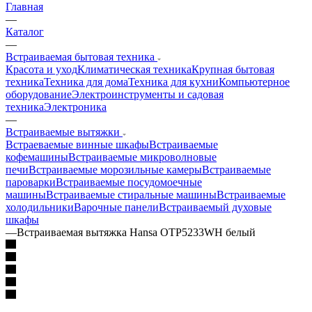
Главная
—
Каталог
—
Встраиваемая бытовая техника
Красота и уход
Климатическая техника
Крупная бытовая
техника
Техника для дома
Техника для кухни
Компьютерное
оборудование
Электроинструменты и садовая
техника
Электроника
—
Встраиваемые вытяжки
Встраеваемые винные шкафы
Встраиваемые
кофемашины
Встраиваемые микроволновые
печи
Встраиваемые морозильные камеры
Встраиваемые
пароварки
Встраиваемые посудомоечные
машины
Встраиваемые стиральные машины
Встраиваемые
холодильники
Варочные панели
Встраиваемый духовые
шкафы
—
Встраиваемая вытяжка Hansa OTP5233WH белый