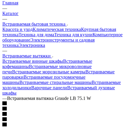
Главная
—
Каталог
—
Встраиваемая бытовая техника
Красота и уход
Климатическая техника
Крупная бытовая
техника
Техника для дома
Техника для кухни
Компьютерное
оборудование
Электроинструменты и садовая
техника
Электроника
—
Встраиваемые вытяжки
Встраеваемые винные шкафы
Встраиваемые
кофемашины
Встраиваемые микроволновые
печи
Встраиваемые морозильные камеры
Встраиваемые
пароварки
Встраиваемые посудомоечные
машины
Встраиваемые стиральные машины
Встраиваемые
холодильники
Варочные панели
Встраиваемый духовые
шкафы
—
Встраиваемая вытяжка Graude LB 75.1 W